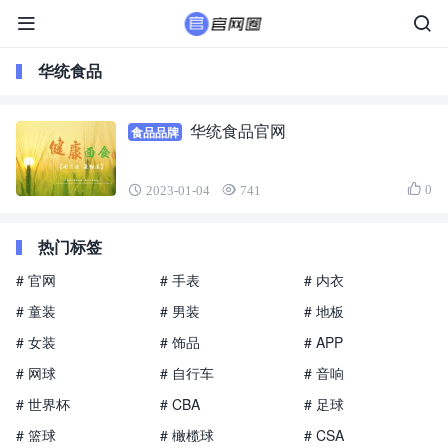
华统食品
华统食品官网
食品品牌
0
2023-01-04
741
热门标签
# 官网
# 手表
# 内衣
# 童装
# 男装
# 地板
# 女装
# 饰品
# APP
# 网球
# 自行车
# 音响
# 世界杯
# CBA
# 足球
# 篮球
# 橄榄球
# CSA