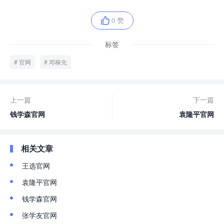
0 赞
标签
官网
邓稼先
上一篇
下一篇
钱学森官网
袁隆平官网
相关文章
王选官网
袁隆平官网
钱学森官网
张学友官网