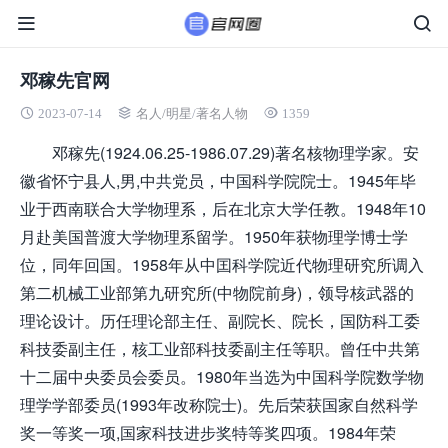
邓稼先官网
2023-07-14
名人/明星
/
著名人物
1359
邓稼先(1924.06.25-1986.07.29)著名核物理学家。安
徽省怀宁县人,男,中共党员，中国科学院院士。1945年毕
业于西南联合大学物理系，后在北京大学任教。1948年10
月赴美国普渡大学物理系留学。1950年获物理学博士学
位，同年回国。1958年从中囯科学院近代物理研究所调入
第二机械工业部第九研究所(中物院前身)，领导核武器的
理论设计。历任理论部主任、副院长、院长，国防科工委
科技委副主任，核工业部科技委副主任等职。曾任中共第
十二届中央委员会委员。1980年当选为中国科学院数学物
理学学部委员(1993年改称院士)。先后荣获国家自然科学
奖一等奖一项,国家科技进步奖特等奖四项。1984年荣