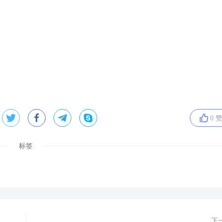
0 
标签
下