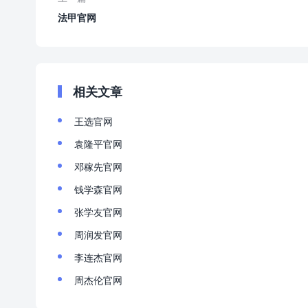
法甲官网
相关文章
王选官网
袁隆平官网
邓稼先官网
钱学森官网
张学友官网
周润发官网
李连杰官网
周杰伦官网