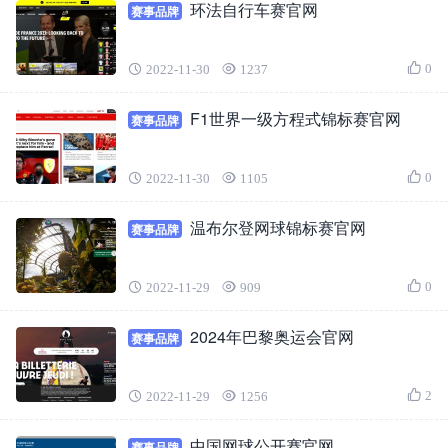
环法自行车赛官网
赛事品牌
0
2022-11-30
1237
F1世界一级方程式锦标赛官网
赛事品牌
0
2022-11-30
1105
温布尔登网球锦标赛官网
赛事品牌
0
2022-11-29
909
2024年巴黎奥运会官网
赛事品牌
2
2022-11-29
1256
中国网球公开赛官网
赛事品牌