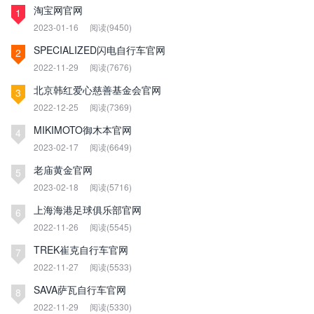
淘宝网官网
1
2023-01-16
阅读(9450)
SPECIALIZED闪电自行车官网
2
2022-11-29
阅读(7676)
北京韩红爱心慈善基金会官网
3
2022-12-25
阅读(7369)
MIKIMOTO御木本官网
4
2023-02-17
阅读(6649)
老庙黄金官网
5
2023-02-18
阅读(5716)
上海海港足球俱乐部官网
6
2022-11-26
阅读(5545)
TREK崔克自行车官网
7
2022-11-27
阅读(5533)
SAVA萨瓦自行车官网
8
2022-11-29
阅读(5330)