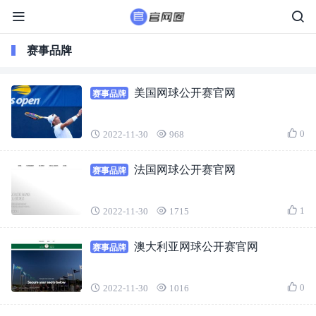
赛事品牌
美国网球公开赛官网
赛事品牌
0
2022-11-30
968
法国网球公开赛官网
赛事品牌
1
2022-11-30
1715
澳大利亚网球公开赛官网
赛事品牌
0
2022-11-30
1016