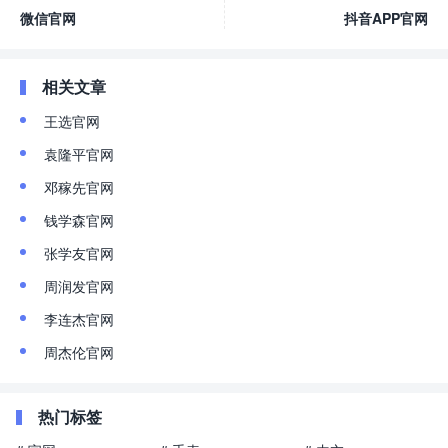
微信官网
抖音APP官网
相关文章
王选官网
袁隆平官网
邓稼先官网
钱学森官网
张学友官网
周润发官网
李连杰官网
周杰伦官网
热门标签