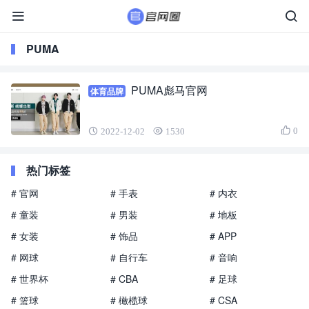
PUMA
PUMA彪马官网
体育品牌
0
2022-12-02
1530
热门标签
# 官网
# 手表
# 内衣
# 童装
# 男装
# 地板
# 女装
# 饰品
# APP
# 网球
# 自行车
# 音响
# 世界杯
# CBA
# 足球
# 篮球
# 橄榄球
# CSA