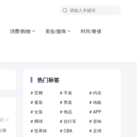
消费/购物
美妆/服饰
时尚/奢侈
热门标签
# 官网
# 手表
# 内衣
# 童装
# 男装
# 地板
# 女装
# 饰品
# APP
0
# 网球
# 自行车
# 音响
点缀
# 世界杯
# CBA
# 足球