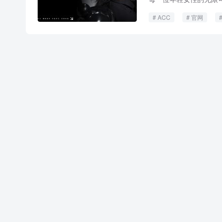
ACC
官网