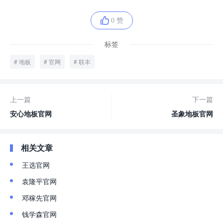
0 赞
标签
地板
官网
联丰
上一篇
下一篇
安心地板官网
圣象地板官网
相关文章
王选官网
袁隆平官网
邓稼先官网
钱学森官网