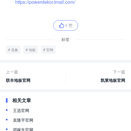
https://powerdekor.tmall.com/
0 赞
标签
圣象
地板
官网
上一篇
下一篇
联丰地板官网
凯莱地板官网
相关文章
王选官网
袁隆平官网
邓稼先官网