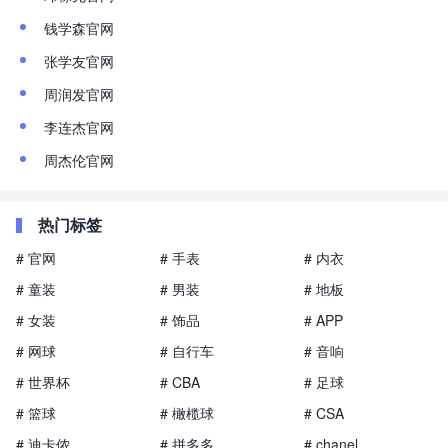
钱学森官网
张学友官网
周润发官网
李连杰官网
周杰伦官网
热门标签
# 官网
# 手表
# 内衣
# 童装
# 男装
# 地板
# 女装
# 饰品
# APP
# 网球
# 自行车
# 音响
# 世界杯
# CBA
# 足球
# 篮球
# 橄榄球
# CSA
# 迪卡侬
# 拼多多
# chanel