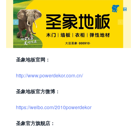
圣象地板官网：
http://www.powerdekor.com.cn/
圣象地板官方微博：
https://weibo.com/2010powerdekor
圣象官方旗舰店：