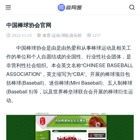
中国棒球协会官网
2022-11-25
体育/运动
/
球队俱乐部
1257
中国棒球协会是由是由热爱和从事棒球运动及相关工
作的单位和个人自愿结成的全国性、行业性社会团体，是
非营利性社会组织。本会英文名称“CHINESE BASEBALL
ASSOCIATION”，英文缩写为“CBA”。开展的棒球项目包
括棒球(Baseball)、迷你棒球(Mini Baseball)、五人制棒球
(Baseball 5)等，以及世界棒垒球联合会开展的棒球衍生运
动。