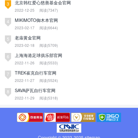
北京韩红爱心慈善基金会官网
3
2022-12-25
阅读(7347)
MIKIMOTO御木本官网
4
2023-02-17
阅读(6644)
老庙黄金官网
5
2023-02-18
阅读(5709)
上海海港足球俱乐部官网
6
2022-11-26
阅读(5533)
TREK崔克自行车官网
7
2022-11-27
阅读(5524)
SAVA萨瓦自行车官网
8
2022-11-29
阅读(5318)
Copyright © 2022-2025
sitemap