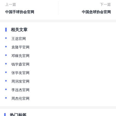
上一篇
下一篇
中国手球协会官网
中国垒球协会官网
相关文章
王选官网
袁隆平官网
邓稼先官网
钱学森官网
张学友官网
周润发官网
李连杰官网
周杰伦官网
热门标签