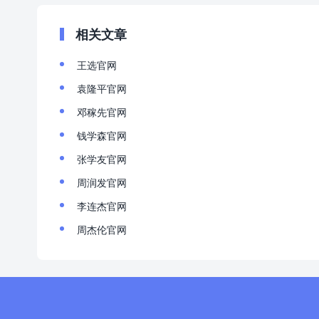
相关文章
王选官网
袁隆平官网
邓稼先官网
钱学森官网
张学友官网
周润发官网
李连杰官网
周杰伦官网