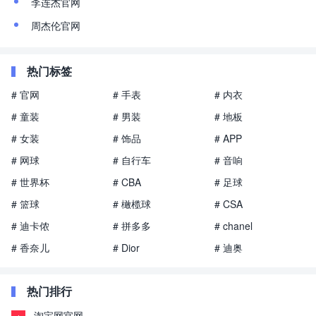
李连杰官网
周杰伦官网
热门标签
# 官网
# 手表
# 内衣
# 童装
# 男装
# 地板
# 女装
# 饰品
# APP
# 网球
# 自行车
# 音响
# 世界杯
# CBA
# 足球
# 篮球
# 橄榄球
# CSA
# 迪卡侬
# 拼多多
# chanel
# 香奈儿
# Dior
# 迪奥
热门排行
淘宝网官网