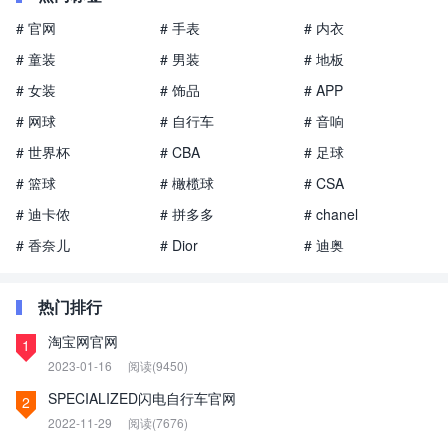
# 官网
# 手表
# 内衣
# 童装
# 男装
# 地板
# 女装
# 饰品
# APP
# 网球
# 自行车
# 音响
# 世界杯
# CBA
# 足球
# 篮球
# 橄榄球
# CSA
# 迪卡侬
# 拼多多
# chanel
# 香奈儿
# Dior
# 迪奥
热门排行
淘宝网官网
1
2023-01-16
阅读(9450)
SPECIALIZED闪电自行车官网
2
2022-11-29
阅读(7676)