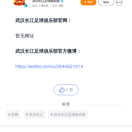
武汉长江足球俱乐部官网：
暂无网址
武汉长江足球俱乐部官方微博：
https://weibo.com/u/2644621014
0 赞
标签
官网
武汉长江
武汉长江足球俱乐部