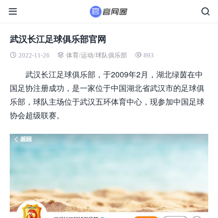
武汉长江足球俱乐部官网
2022-11-26
体育/运动
/
球队俱乐部
893
武汉长江足球俱乐部，于2009年2月，湖北绿茵在中
国足协注册成功，是一家位于中国湖北省武汉市的足球俱
乐部，球队主场位于武汉五环体育中心，现参加中国足球
协会超级联赛。