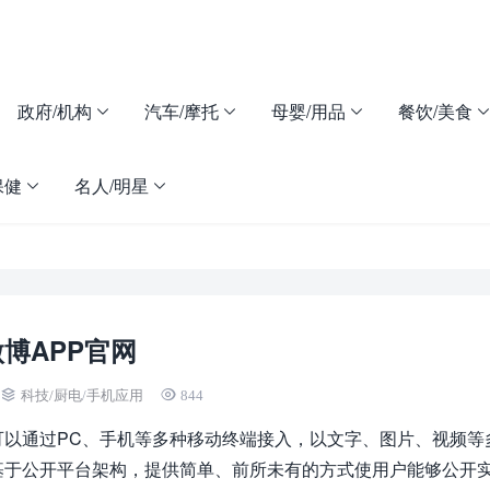
政府/机构
汽车/摩托
母婴/用品
餐饮/美食
保健
名人/明星
微博APP官网
科技/厨电
/
手机应用
844
可以通过PC、手机等多种移动终端接入，以文字、图片、视频等
基于公开平台架构，提供简单、前所未有的方式使用户能够公开