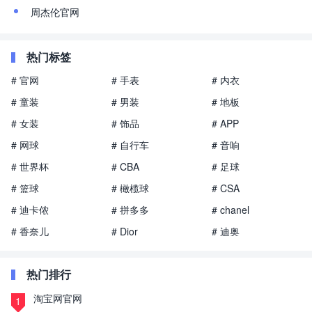
周杰伦官网
热门标签
# 官网
# 手表
# 内衣
# 童装
# 男装
# 地板
# 女装
# 饰品
# APP
# 网球
# 自行车
# 音响
# 世界杯
# CBA
# 足球
# 篮球
# 橄榄球
# CSA
# 迪卡侬
# 拼多多
# chanel
# 香奈儿
# Dior
# 迪奥
热门排行
淘宝网官网
1