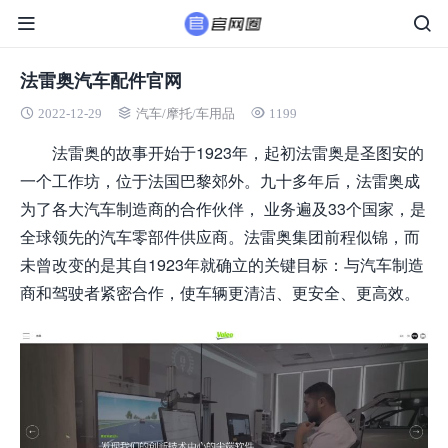
法雷奥汽车配件官网
2022-12-29
汽车/摩托
/
车用品
1199
法雷奥的故事开始于1923年，起初法雷奥是圣图安的
一个工作坊，位于法国巴黎郊外。九十多年后，法雷奥成
为了各大汽车制造商的合作伙伴， 业务遍及33个国家，是
全球领先的汽车零部件供应商。法雷奥集团前程似锦，而
未曾改变的是其自1923年就确立的关键目标：与汽车制造
商和驾驶者紧密合作，使车辆更清洁、更安全、更高效。