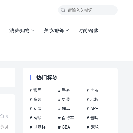
消费/购物
美妆/服饰
时尚/奢侈
热门标签
# 官网
# 手表
# 内衣
# 童装
# 男装
# 地板
# 女装
# 饰品
# APP
0
# 网球
# 自行车
# 音响
友亲切
# 世界杯
# CBA
# 足球