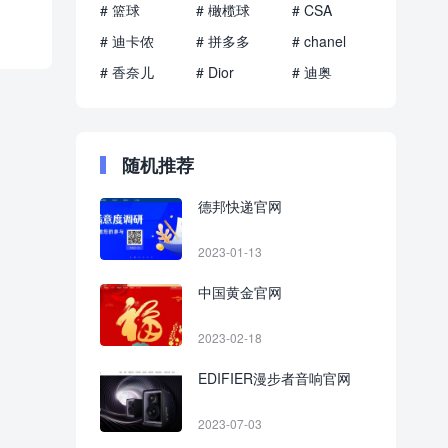
# 篮球
# 橄榄球
# CSA
# 迪卡侬
# 拼多多
# chanel
# 香奈儿
# Dior
# 迪奥
随机推荐
德邦快递官网
2023-01-13
中国黄金官网
2023-02-18
EDIFIER漫步者音响官网
2023-07-03