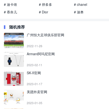
# 迪卡侬
# 拼多多
# chanel
# 香奈儿
# Dior
# 迪奥
随机推荐
广州恒大足球俱乐部官网
2022-11-26
Armani阿玛尼官网
2023-02-11
SK-II官网
2023-01-17
美团外卖官网
2023-01-05