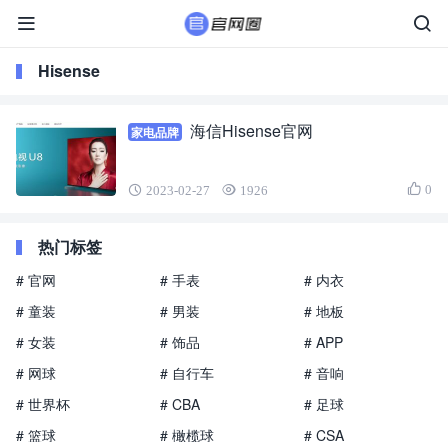
Hisense
海信Hisense官网
家电品牌
0
2023-02-27
1926
热门标签
# 官网
# 手表
# 内衣
# 童装
# 男装
# 地板
# 女装
# 饰品
# APP
# 网球
# 自行车
# 音响
# 世界杯
# CBA
# 足球
# 篮球
# 橄榄球
# CSA