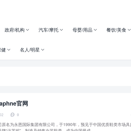
政府/机构
汽车/摩托
母婴/用品
餐饮/美食
保健
名人/明星
aphne官网
02
0
司原名为永恩国际集团有限公司，于1990年，预见于中国优质鞋类市场具
牌“达芙妮”，制造及销售女装鞋类，成为中国最成...