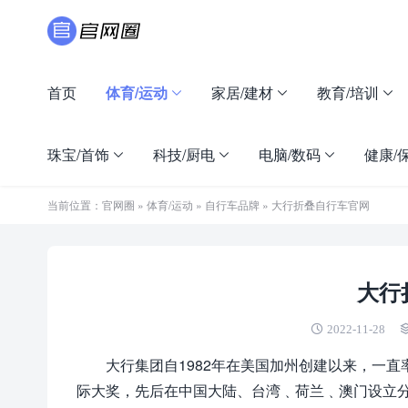
首页
体育/运动
家居/建材
教育/培训
珠宝/首饰
科技/厨电
电脑/数码
健康/
当前位置：
官网圈
»
体育/运动
»
自行车品牌
» 大行折叠自行车官网
大行
2022-11-28
大行集团自1982年在美国加州创建以来，一
际大奖，先后在中国大陆、台湾﹑荷兰﹑澳门设立分