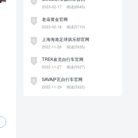
4
2023-02-17
阅读(6645)
老庙黄金官网
5
2023-02-18
阅读(5710)
上海海港足球俱乐部官网
6
2022-11-26
阅读(5535)
TREK崔克自行车官网
7
2022-11-27
阅读(5527)
SAVA萨瓦自行车官网
8
2022-11-29
阅读(5322)
赞