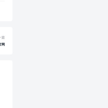
一篇
官网