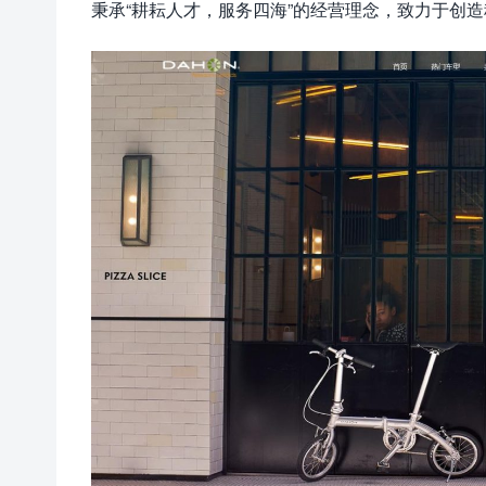
秉承“耕耘人才，服务四海”的经营理念，致力于创