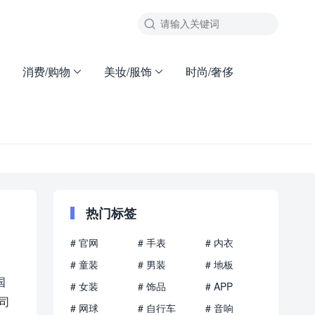
消费/购物
美妆/服饰
时尚/奢侈
热门标签
# 官网
# 手表
# 内衣
# 童装
# 男装
# 地板
国
# 女装
# 饰品
# APP
司
# 网球
# 自行车
# 音响