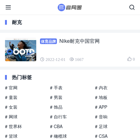
耐克
Nike耐克中国官网
体育品牌
0
2022-12-01
1667
热门标签
# 官网
# 手表
# 内衣
# 童装
# 男装
# 地板
# 女装
# 饰品
# APP
# 网球
# 自行车
# 音响
# 世界杯
# CBA
# 足球
# 篮球
# 橄榄球
# CSA