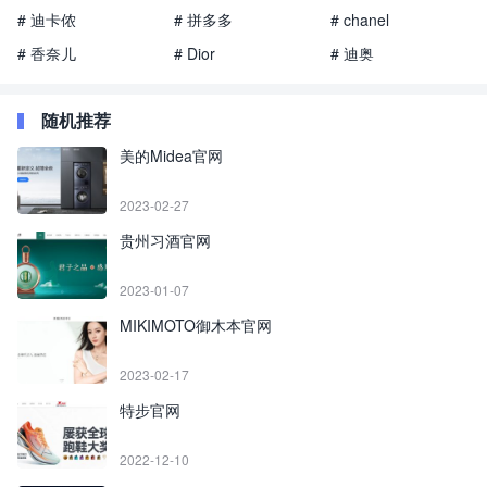
# 迪卡侬
# 拼多多
# chanel
# 香奈儿
# Dior
# 迪奥
随机推荐
美的Midea官网
2023-02-27
贵州习酒官网
2023-01-07
MIKIMOTO御木本官网
2023-02-17
特步官网
2022-12-10