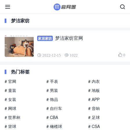
梦洁家纺
梦洁家纺官网
家居家纺
0
2022-12-15
1022
热门标签
# 官网
# 手表
# 内衣
# 童装
# 男装
# 地板
# 女装
# 饰品
# APP
# 网球
# 自行车
# 音响
# 世界杯
# CBA
# 足球
# 篮球
# 橄榄球
# CSA