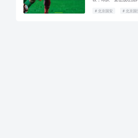
北京国安
北京国