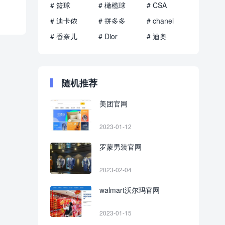
# 篮球
# 橄榄球
# CSA
# 迪卡侬
# 拼多多
# chanel
# 香奈儿
# Dior
# 迪奥
随机推荐
美团官网
2023-01-12
罗蒙男装官网
2023-02-04
walmart沃尔玛官网
2023-01-15