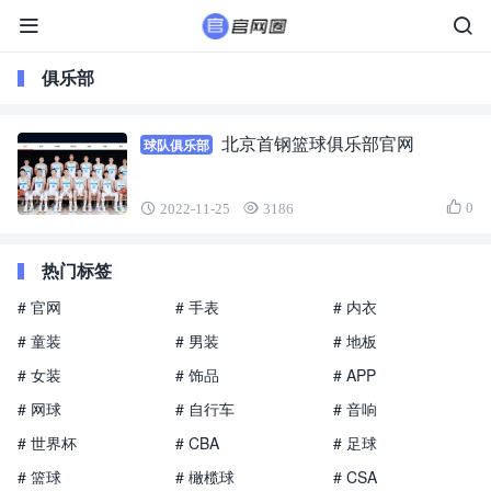
俱乐部
北京首钢篮球俱乐部官网
球队俱乐部
0
2022-11-25
3186
热门标签
# 官网
# 手表
# 内衣
# 童装
# 男装
# 地板
# 女装
# 饰品
# APP
# 网球
# 自行车
# 音响
# 世界杯
# CBA
# 足球
# 篮球
# 橄榄球
# CSA