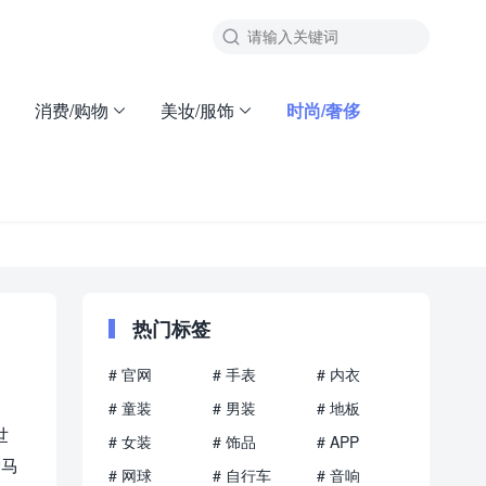
消费/购物
美妆/服饰
时尚/奢侈
热门标签
# 官网
# 手表
# 内衣
# 童装
# 男装
# 地板
世
# 女装
# 饰品
# APP
爱马
# 网球
# 自行车
# 音响