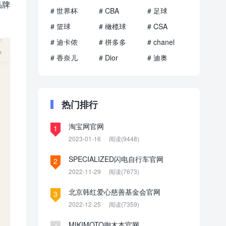
品牌
# 世界杯
# CBA
# 足球
# 篮球
# 橄榄球
# CSA
# 迪卡侬
# 拼多多
# chanel
# 香奈儿
# Dior
# 迪奥
热门排行
淘宝网官网
1
2023-01-16
阅读(9448)
SPECIALIZED闪电自行车官网
2
2022-11-29
阅读(7673)
北京韩红爱心慈善基金会官网
3
2022-12-25
阅读(7359)
MIKIMOTO御木本官网