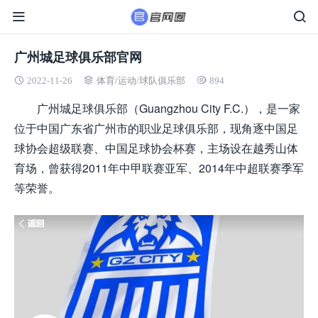
广州城足球俱乐部官网
2022-11-26
体育/运动
/
球队俱乐部
894
广州城足球俱乐部（Guangzhou City F.C.），是一家
位于中国广东省广州市的职业足球俱乐部，现角逐中国足
球协会超级联赛、中国足球协会杯赛，主场设在越秀山体
育场，曾获得2011年中甲联赛亚军、2014年中超联赛季军
等荣誉。