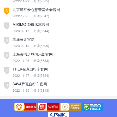
2022-11-29
阅读(7665)
北京韩红爱心慈善基金会官网
3
2022-12-25
阅读(7347)
MIKIMOTO御木本官网
4
2023-02-17
阅读(6644)
老庙黄金官网
5
2023-02-18
阅读(5709)
上海海港足球俱乐部官网
6
2022-11-26
阅读(5533)
TREK崔克自行车官网
7
2022-11-27
阅读(5524)
SAVA萨瓦自行车官网
8
2022-11-29
阅读(5318)