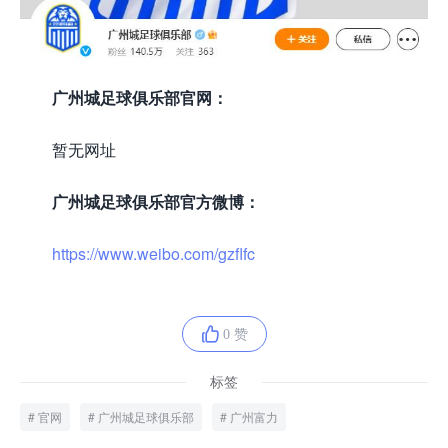
广州城足球俱乐部官网：
暂无网址
广州城足球俱乐部官方微博：
https://www.weibo.com/gzflfc
0 赞
标签
官网
广州城足球俱乐部
广州富力