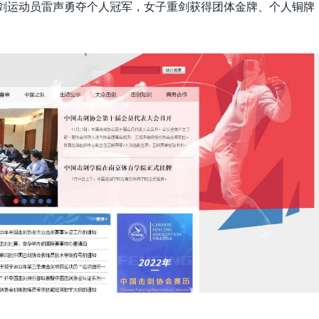
子花剑运动员雷声勇夺个人冠军，女子重剑获得团体金牌、个人铜牌