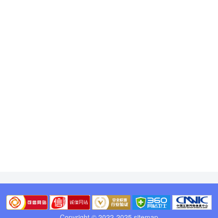
Copyright © 2022-2025
sitemap