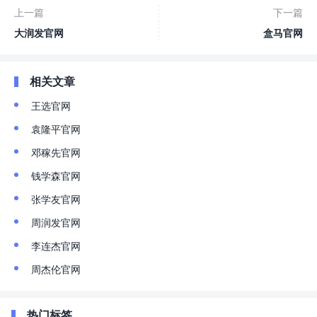
上一篇
下一篇
大润发官网
盒马官网
相关文章
王选官网
袁隆平官网
邓稼先官网
钱学森官网
张学友官网
周润发官网
李连杰官网
周杰伦官网
热门标签