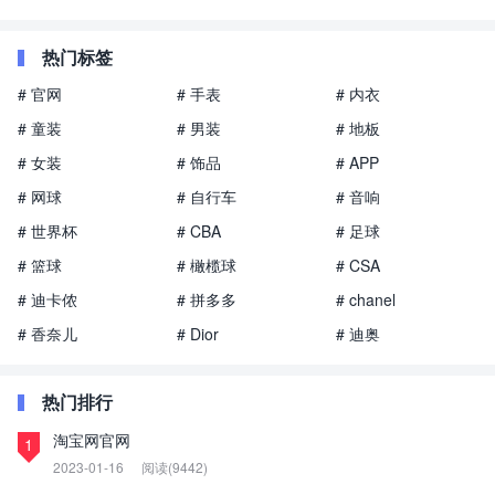
热门标签
# 官网
# 手表
# 内衣
# 童装
# 男装
# 地板
# 女装
# 饰品
# APP
# 网球
# 自行车
# 音响
# 世界杯
# CBA
# 足球
# 篮球
# 橄榄球
# CSA
# 迪卡侬
# 拼多多
# chanel
# 香奈儿
# Dior
# 迪奥
热门排行
淘宝网官网
1
2023-01-16
阅读(9442)