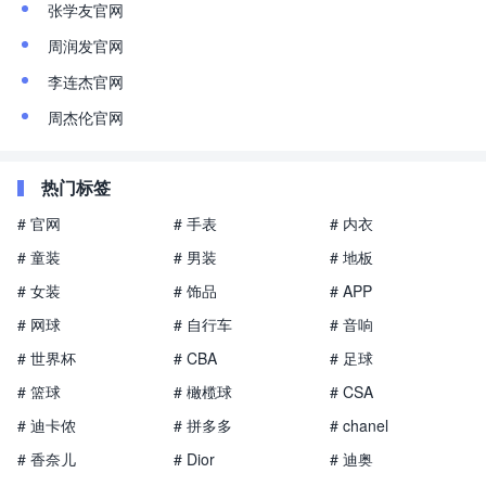
张学友官网
周润发官网
李连杰官网
周杰伦官网
热门标签
# 官网
# 手表
# 内衣
# 童装
# 男装
# 地板
# 女装
# 饰品
# APP
# 网球
# 自行车
# 音响
# 世界杯
# CBA
# 足球
# 篮球
# 橄榄球
# CSA
# 迪卡侬
# 拼多多
# chanel
# 香奈儿
# Dior
# 迪奥