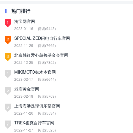
热门排行
淘宝网官网
1
2023-01-16
阅读(9443)
SPECIALIZED闪电自行车官网
2
2022-11-29
阅读(7665)
北京韩红爱心慈善基金会官网
3
2022-12-25
阅读(7352)
MIKIMOTO御木本官网
4
2023-02-17
阅读(6644)
老庙黄金官网
5
2023-02-18
阅读(5709)
上海海港足球俱乐部官网
6
2022-11-26
阅读(5534)
TREK崔克自行车官网
7
2022-11-27
阅读(5525)