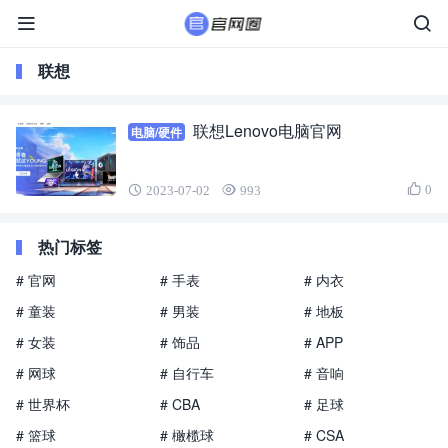
联想
联想Lenovo电脑官网
电脑/硬件
0
2023-07-02
993
热门标签
# 官网
# 手表
# 内衣
# 童装
# 男装
# 地板
# 女装
# 饰品
# APP
# 网球
# 自行车
# 音响
# 世界杯
# CBA
# 足球
# 篮球
# 橄榄球
# CSA