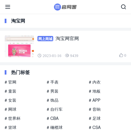
淘宝网
淘宝网官网
网上商城
0
2023-01-16
9439
热门标签
# 官网
# 手表
# 内衣
# 童装
# 男装
# 地板
# 女装
# 饰品
# APP
# 网球
# 自行车
# 音响
# 世界杯
# CBA
# 足球
# 篮球
# 橄榄球
# CSA