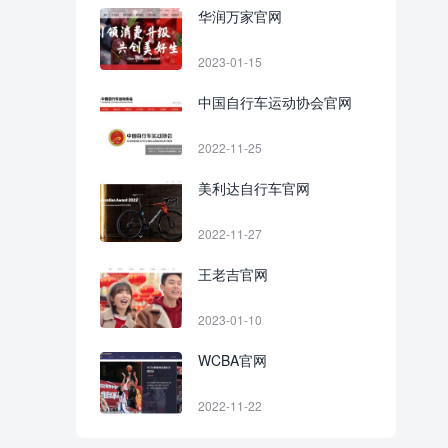
华润万家官网
2023-01-15
中国自行车运动协会官网
2022-11-25
美利达自行车官网
2022-11-27
王老吉官网
2023-01-10
WCBA官网
2022-11-22