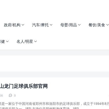
政府/机构
汽车/摩托
母婴/用品
餐饮/美食
保健
名人/明星
山龙门足球俱乐部官网
66
0
是一家位于中国河南省郑州市和洛阳市的足球俱乐部，成立于1994年8
球俱乐部之一，球队主场位于郑州航海体育场，球队...