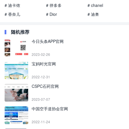
# 迪卡侬
# 拼多多
# chanel
# 香奈儿
# Dior
# 迪奥
随机推荐
今日头条APP官网
2023-02-26
宝妈时光官网
2022-12-31
CSPC石药官网
2023-07-07
中国空手道协会官网
2022-11-24