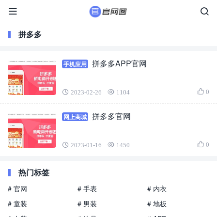
拼多多
拼多多APP官网
手机应用
0
2023-02-26
1104
拼多多官网
网上商城
0
2023-01-16
1450
热门标签
# 官网
# 手表
# 内衣
# 童装
# 男装
# 地板