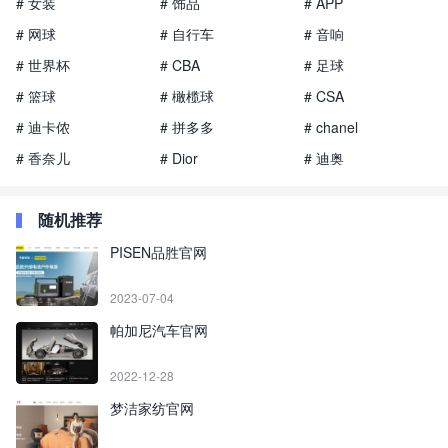
# 女装
# 饰品
# APP
# 网球
# 自行车
# 音响
# 世界杯
# CBA
# 足球
# 篮球
# 橄榄球
# CSA
# 迪卡侬
# 拼多多
# chanel
# 香奈儿
# Dior
# 迪奥
随机推荐
PISEN品胜官网
2023-07-04
帕加尼汽车官网
2022-12-28
梦洁家纺官网