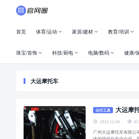
首页
体育/运动
家居/建材
教育/培训
珠宝/首饰
科技/厨电
电脑/数码
健康/
大运摩托车
大运摩
出行工具
2022-12-30
91
广州大运摩托车有限公
体的现代化专业企业，是