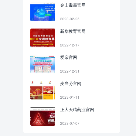
金山毒霸官网
2023-02-25
新华教育官网
2022-12-17
爱亲官网
2022-12-31
麦当劳官网
2023-01-11
正大天晴药业官网
2023-07-07