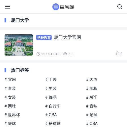
厦门大学
厦门大学官网
学校教育
0
2022-12-18
711
热门标签
# 官网
# 手表
# 内衣
# 童装
# 男装
# 地板
# 女装
# 饰品
# APP
# 网球
# 自行车
# 音响
# 世界杯
# CBA
# 足球
# 篮球
# 橄榄球
# CSA