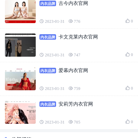
古今内衣官网
内衣品牌
0
2023-01-31
776
卡文克莱内衣官网
内衣品牌
0
2023-01-31
747
爱幕内衣官网
内衣品牌
0
2023-01-31
759
安莉芳内衣官网
内衣品牌
0
2023-01-31
705