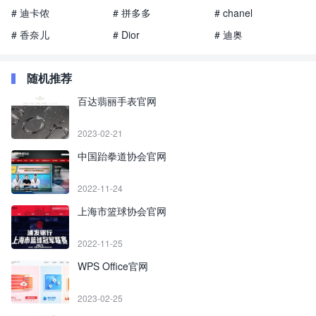
# 迪卡侬
# 拼多多
# chanel
# 香奈儿
# Dior
# 迪奥
随机推荐
百达翡丽手表官网
2023-02-21
中国跆拳道协会官网
2022-11-24
上海市篮球协会官网
2022-11-25
WPS Office官网
2023-02-25