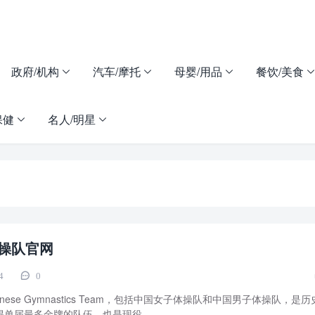
政府/机构
汽车/摩托
母婴/用品
餐饮/美食
保健
名人/明星
操队官网
4
0
ese Gymnastics Team，包括中国女子体操队和中国男子体操队，是历
单届最多金牌的队伍，也是现役...