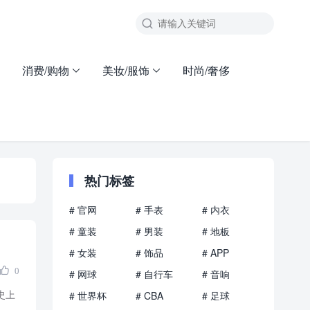
消费/购物
美妆/服饰
时尚/奢侈
热门标签
# 官网
# 手表
# 内衣
# 童装
# 男装
# 地板
# 女装
# 饰品
# APP
0
# 网球
# 自行车
# 音响
史上
# 世界杯
# CBA
# 足球