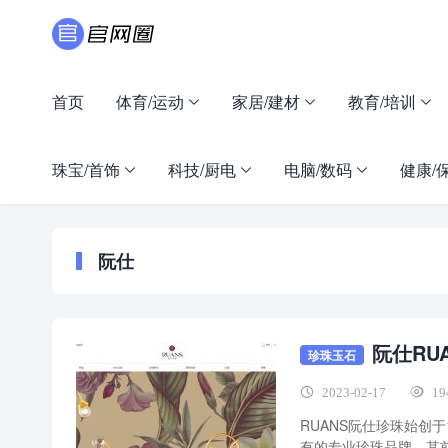
首页
体育/运动
家居/建材
教育/培训
珠宝/首饰
科技/厨电
电脑/数码
健康/
阮仕
阮仕RU
珍珠玉石
2023-02-17
19
RUANS阮仕珍珠始创
有的专业珍珠品牌。其前